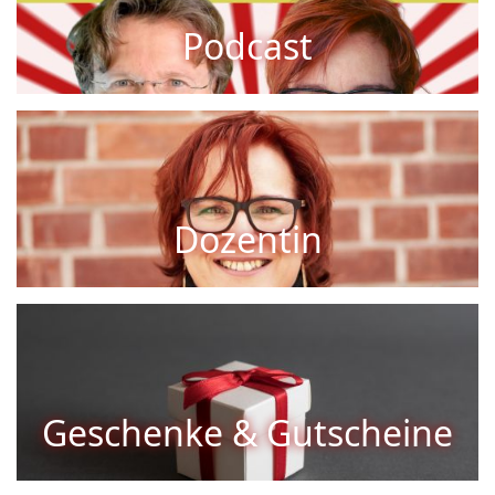
Podcast
Diana Hillebrand
Dozentin
Geburtstag, Weihnachten & Co.
Geschenke & Gutscheine