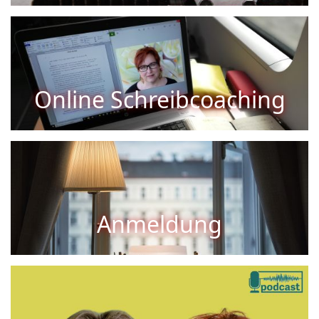
Weltweit per Video Konferenz
Online Schreibcoaching
Buchen Sie jetzt Ihren Kurs!
Anmeldung
Schreibzeug
Der Podcast für alle die schreiben –
oder auch nicht!