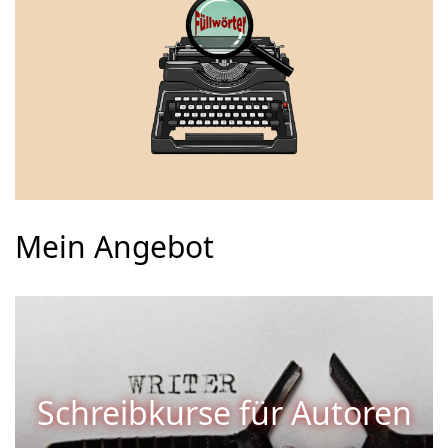
Mein Angebot
Wochenend-Kurse
&
Kooperationen mit Freunden
Schreibkurse für Autoren