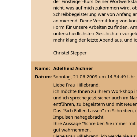
der Einsteiger-Kurs Deiner Wortwerkstat
nicht, was auf mich zukommen wird, obw
Schreibbegeisterung war von Anfang an
animierend. Deine Vermittlung von konk
Form für unsere Arbeiten zu finden. Am
unterschiedlichsten Geschichten vorgel
mehr klang der letzte Abend aus, und i
Christel Stepper
Name:
Adelheid Aichner
Datum:
Sonntag, 21.06.2009 um 14.34:49 Uhr
Liebe Frau Hillebrand,
ich möchte Ihnen zu Ihrem Workshop in
und ich spreche jetzt sicher auch im N
entführen, zu begeistern und mit Neuem
Das "Sich Fallen Lassen" im Schreiben,
Impulsen nahegebracht.
Ihre Aussage "Schreiben Sie immer mit
gut wahrnehmen.
Liebe Frau Hillebrand, ich werde Sie al