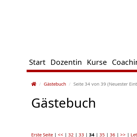
Start
Dozentin
Kurse
Coachi
Gästebuch
Seite 34 von 39 (Neuester Eint
Gästebuch
Erste Seite
|
<<
|
32
|
33
|
34
|
35
|
36
|
>>
|
Let