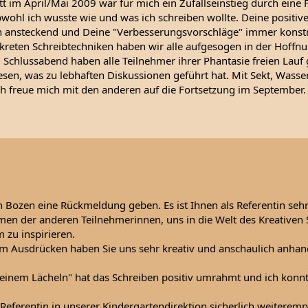
t im April/Mai 2009 war für mich ein Zufallseinstieg durch eine 
ohl ich wusste wie und was ich schreiben wollte. Deine positiv
 ansteckend und Deine "Verbesserungsvorschläge" immer konstr
reten Schreibtechniken haben wir alle aufgesogen in der Hoffnun
 Schlussabend haben alle Teilnehmer ihrer Phantasie freien Lauf 
esen, was zu lebhaften Diskussionen geführt hat. Mit Sekt, Wasse
ch freue mich mit den anderen auf die Fortsetzung im September.
 Bozen eine Rückmeldung geben. Es ist Ihnen als Referentin seh
amen der anderen Teilnehmerinnen, uns in die Welt des Kreativen 
 zu inspirieren.
 im Ausdrücken haben Sie uns sehr kreativ und anschaulich anhan
 einem Lächeln" hat das Schreiben positiv umrahmt und ich konn
s Referentin in unserer Kindergartendirektion sicherlich weiteremp